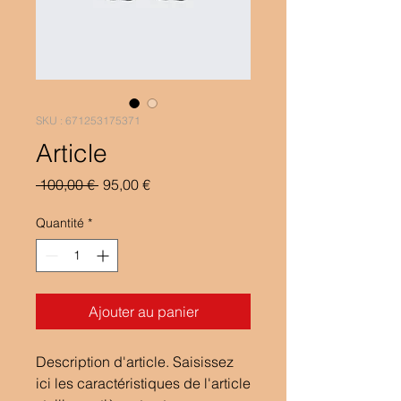
SKU : 671253175371
Article
Prix
Prix
 100,00 € 
95,00 €
original
promotionnel
Quantité
*
Ajouter au panier
Description d'article. Saisissez 
ici les caractéristiques de l'article 