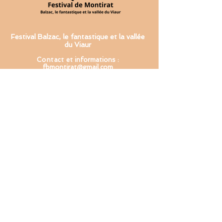
Festival Balzac, le fantastique et la vallée
du Viaur
Contact
et informations :
fbmontirat@gmail.com
Equipe de c
oordination
National et régional : Hassan Aslaf
y
Tarn et local : Daniel Martin
Réseau Toulouse : Marie-
Hélène Potier
Merci à la commune de Montirat, ses
élus, ses habitants, ses associations
et tous les bénévoles qui participent
au festival !
Remerciements à tous
nos partenaires !